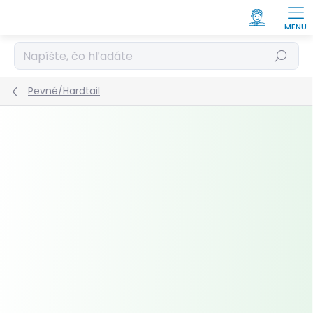
Prejsť
na
obsah
Hľadať
Pevné/Hardtail