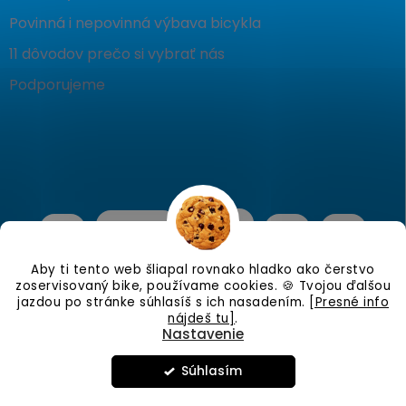
Povinná i nepovinná výbava bicykla
11 dôvodov prečo si vybrať nás
Podporujeme
Aby ti tento web šliapal rovnako hladko ako čerstvo
zoservisovaný bike, používame cookies. 🍪 Tvojou ďalšou
jazdou po stránke súhlasíš s ich nasadením.
[Presné info
nájdeš tu]
.
Nastavenie
Copyright 2026
KostraBike
. Všetky práva vyhradené.
Upraviť
nastavenie cookies
Súhlasím