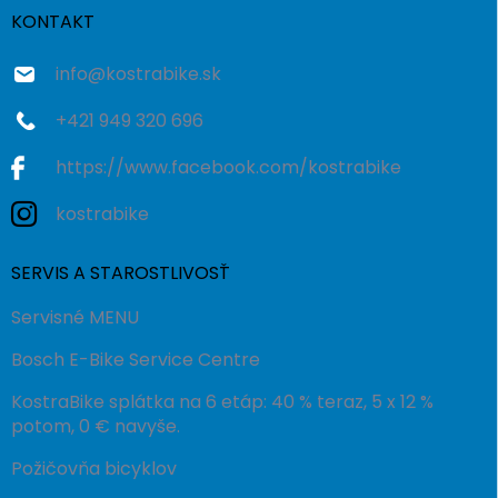
i
KONTAKT
e
info
@
kostrabike.sk
+421 949 320 696
https://www.facebook.com/kostrabike
kostrabike
SERVIS A STAROSTLIVOSŤ
Servisné MENU
Bosch E-Bike Service Centre
KostraBike splátka na 6 etáp: 40 % teraz, 5 x 12 %
potom, 0 € navyše.
Požičovňa bicyklov