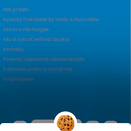
Náš príbeh
Kysucký Trail Guide by Vlado & KostraBike
Ako to u nás funguje
Ako si vybrať veľkosť bicykla
Kontakty
Povinná i nepovinná výbava bicykla
11 dôvodov prečo si vybrať nás
Podporujeme