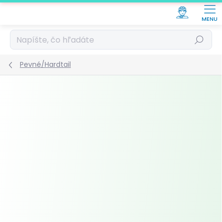
Prejsť
na
obsah
Hľadať
Pevné/Hardtail