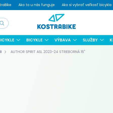
traBike
Ako to u nás funguje
Ako si vybrať veľkosť bicykla
adať
ICYKLE
BICYKLE
VÝBAVA
SLUŽBY
K
l
AUTHOR SPIRIT ASL 2023-24 STRIEBORNÁ 16"