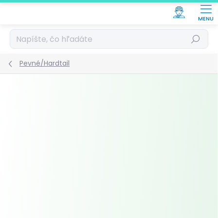
Prejsť
na
obsah
Hľadať
Pevné/Hardtail