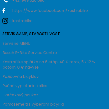
+421 949 320 696
https://www.facebook.com/kostrabike
kostrabike
SERVIS &AMP; STAROSTLIVOSŤ
Servisné MENU
Bosch E-Bike Service Centre
KostraBike splátka na 6 etáp: 40 % teraz, 5 x 12 %
potom, 0 € navyše.
Požičovňa bicyklov
Ručné vypletanie kolies
Darčekový poukaz
Pomôžeme ti s výberom bicykla