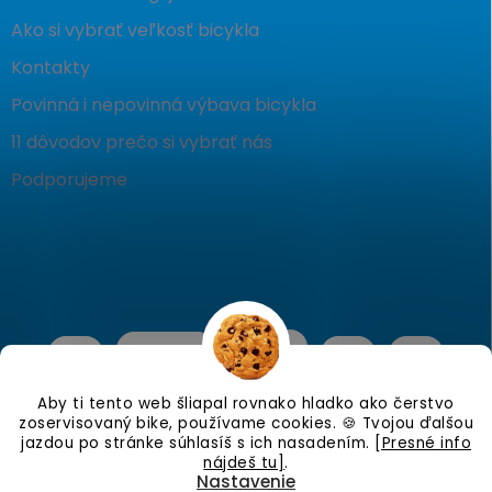
Ako si vybrať veľkosť bicykla
Kontakty
Povinná i nepovinná výbava bicykla
11 dôvodov prečo si vybrať nás
Podporujeme
Aby ti tento web šliapal rovnako hladko ako čerstvo
zoservisovaný bike, používame cookies. 🍪 Tvojou ďalšou
jazdou po stránke súhlasíš s ich nasadením.
[Presné info
nájdeš tu]
.
Nastavenie