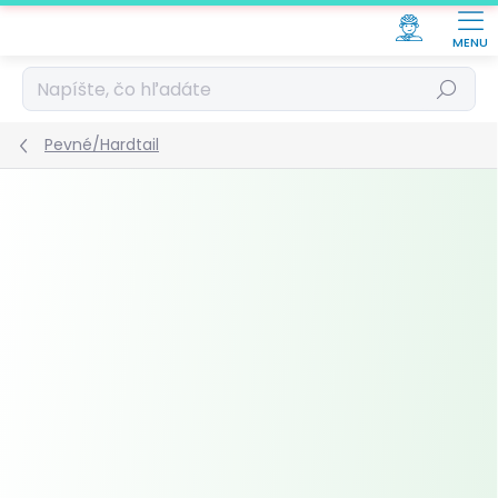
Prejsť
na
obsah
Hľadať
Pevné/Hardtail