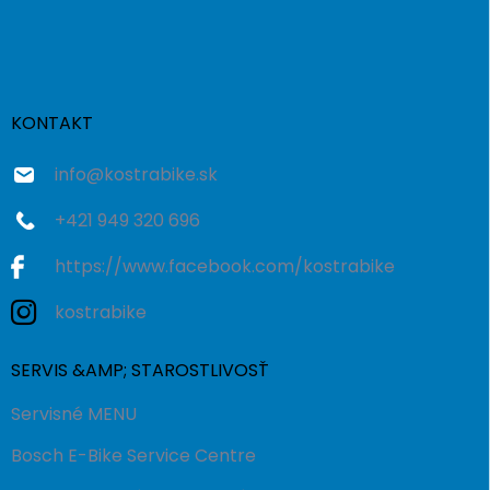
Z
á
p
ä
t
i
KONTAKT
e
info
@
kostrabike.sk
+421 949 320 696
https://www.facebook.com/kostrabike
kostrabike
SERVIS &AMP; STAROSTLIVOSŤ
Servisné MENU
Bosch E-Bike Service Centre