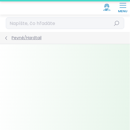
Prejsť
na
obsah
Hľadať
Pevné/Hardtail