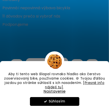
Povinná i nepovinná výbava bicykla
11 dôvodov prečo si vybrať nás
Podporujeme
Aby ti tento web šliapal rovnako hladko ako čerstvo
zoservisovaný bike, používame cookies. 🍪 Tvojou ďalšou
jazdou po stránke súhlasíš s ich nasadením.
[Presné info
nájdeš tu]
.
Nastavenie
Copyright 2026
KostraBike
. Všetky práva vyhradené.
Upraviť
nastavenie cookies
Súhlasím