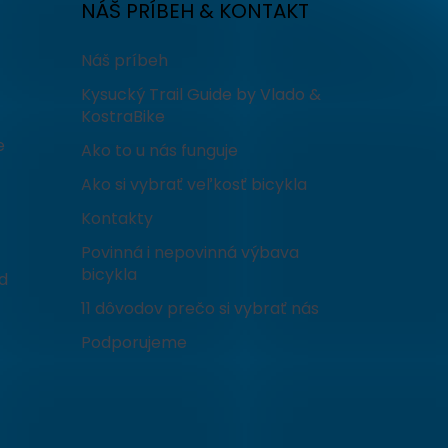
NÁŠ PRÍBEH & KONTAKT
Náš príbeh
Kysucký Trail Guide by Vlado &
KostraBike
e
Ako to u nás funguje
Ako si vybrať veľkosť bicykla
Kontakty
Povinná i nepovinná výbava
bicykla
d
11 dôvodov prečo si vybrať nás
Podporujeme