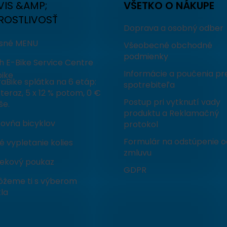
VIS &AMP;
VŠETKO O NÁKUPE
ROSTLIVOSŤ
Doprava a osobný odber
isné MENU
Všeobecné obchodné
podmienky
h E-Bike Service Centre
Informácie a poučenia pr
ike
aBike splátka na 6 etáp:
spotrebiteľa
teraz, 5 x 12 % potom, 0 €
Postup pri vytknutí vady
še.
produktu a Reklamačný
čovňa bicyklov
protokol
Formulár na odstúpenie o
 vypletanie kolies
zmluvu
ekový poukaz
GDPR
žeme ti s výberom
la