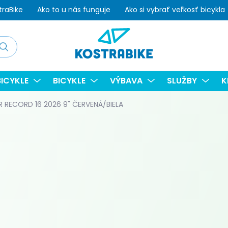
traBike
Ako to u nás funguje
Ako si vybrať veľkosť bicykla
adať
ICYKLE
BICYKLE
VÝBAVA
SLUŽBY
K
 RECORD 16 2026 9" ČERVENÁ/BIELA