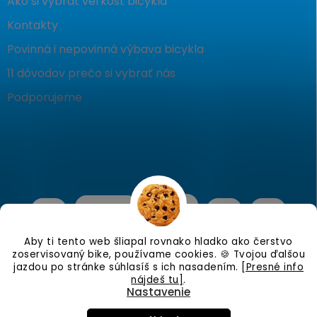
Ako si vybrať veľkosť bicykla
Kontakty
Povinná i nepovinná výbava bicykla
11 dôvodov prečo si vybrať nás
Podporujeme
Aby ti tento web šliapal rovnako hladko ako čerstvo
zoservisovaný bike, používame cookies. 🍪 Tvojou ďalšou
jazdou po stránke súhlasíš s ich nasadením.
[Presné info
nájdeš tu]
.
Nastavenie
Copyright 2026
KostraBike
. Všetky práva vyhradené.
Upraviť