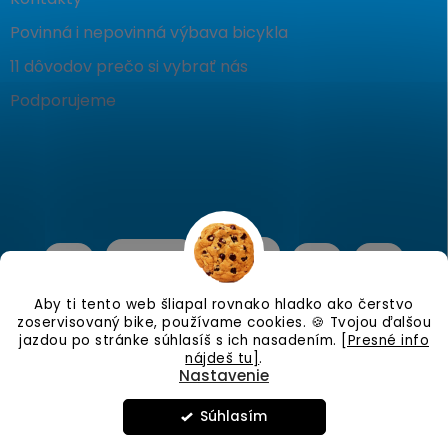
Povinná i nepovinná výbava bicykla
11 dôvodov prečo si vybrať nás
Podporujeme
Aby ti tento web šliapal rovnako hladko ako čerstvo
zoservisovaný bike, používame cookies. 🍪 Tvojou ďalšou
jazdou po stránke súhlasíš s ich nasadením.
[Presné info
nájdeš tu]
.
Nastavenie
Copyright 2026
KostraBike
. Všetky práva vyhradené.
Upraviť
nastavenie cookies
Súhlasím