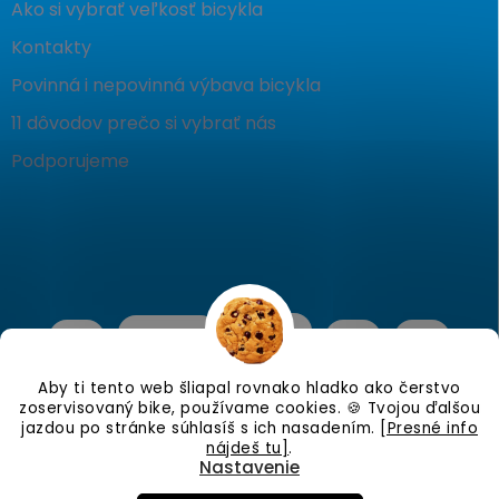
Ako si vybrať veľkosť bicykla
Kontakty
Povinná i nepovinná výbava bicykla
11 dôvodov prečo si vybrať nás
Podporujeme
Aby ti tento web šliapal rovnako hladko ako čerstvo
zoservisovaný bike, používame cookies. 🍪 Tvojou ďalšou
jazdou po stránke súhlasíš s ich nasadením.
[Presné info
nájdeš tu]
.
Nastavenie
Copyright 2026
KostraBike
. Všetky práva vyhradené.
Upraviť