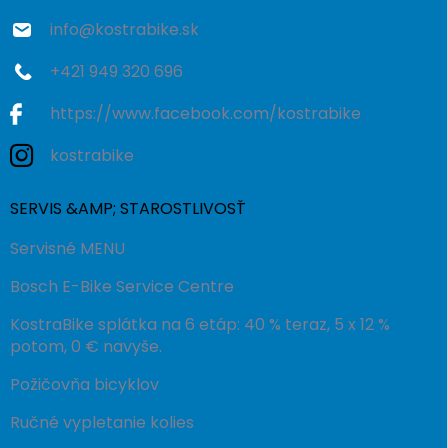
e
info
@
kostrabike.sk
+421 949 320 696
https://www.facebook.com/kostrabike
kostrabike
SERVIS &AMP; STAROSTLIVOSŤ
Servisné MENU
Bosch E-Bike Service Centre
KostraBike splátka na 6 etáp: 40 % teraz, 5 x 12 %
potom, 0 € navyše.
Požičovňa bicyklov
Ručné vypletanie kolies