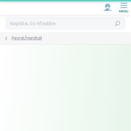
Prejsť
na
obsah
Hľadať
Pevné/Hardtail