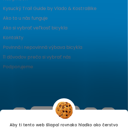
Kysucký Trail Guide by Vlado & KostraBike
Ako to u nás funguje
Ako si vybrať veľkosť bicykla
Kontakty
Povinná i nepovinná výbava bicykla
11 dôvodov prečo si vybrať nás
Podporujeme
Aby ti tento web šliapal rovnako hladko ako čerstvo