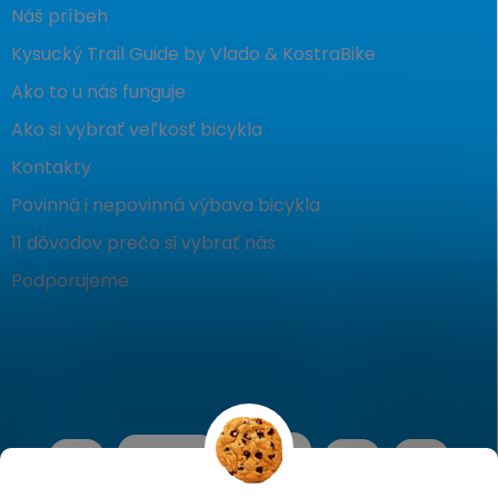
Náš príbeh
Kysucký Trail Guide by Vlado & KostraBike
Ako to u nás funguje
Ako si vybrať veľkosť bicykla
Kontakty
Povinná i nepovinná výbava bicykla
11 dôvodov prečo si vybrať nás
Podporujeme