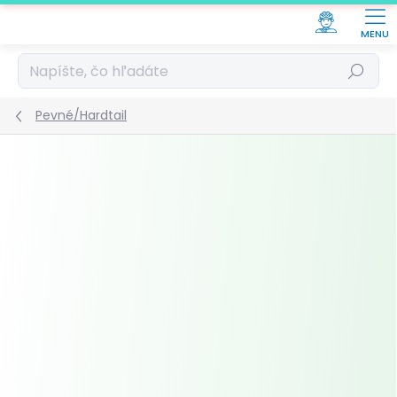
Prejsť
na
obsah
Hľadať
Pevné/Hardtail