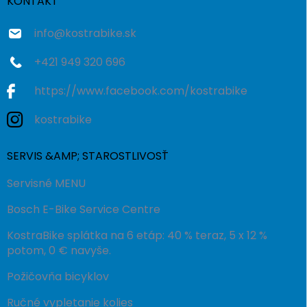
i
KONTAKT
e
info
@
kostrabike.sk
+421 949 320 696
https://www.facebook.com/kostrabike
kostrabike
SERVIS &AMP; STAROSTLIVOSŤ
Servisné MENU
Bosch E-Bike Service Centre
KostraBike splátka na 6 etáp: 40 % teraz, 5 x 12 %
potom, 0 € navyše.
Požičovňa bicyklov
Ručné vypletanie kolies