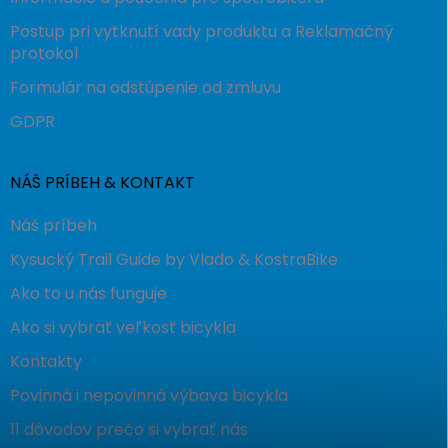
Postup pri vytknutí vady produktu a Reklamačný
protokol
Formulár na odstúpenie od zmluvu
GDPR
NÁŠ PRÍBEH & KONTAKT
Náš príbeh
Kysucký Trail Guide by Vlado & KostraBike
Ako to u nás funguje
Ako si vybrať veľkosť bicykla
Kontakty
Povinná i nepovinná výbava bicykla
11 dôvodov prečo si vybrať nás