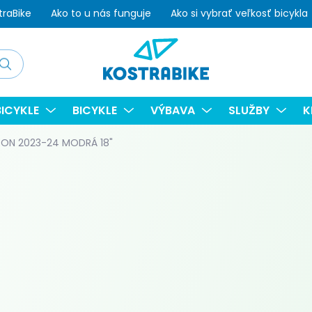
traBike
Ako to u nás funguje
Ako si vybrať veľkosť bicykla
adať
ICYKLE
BICYKLE
VÝBAVA
SLUŽBY
K
ON 2023-24 MODRÁ 18"