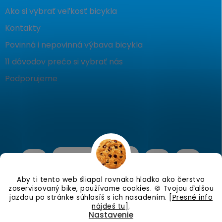
Ako si vybrať veľkosť bicykla
Kontakty
Povinná i nepovinná výbava bicykla
11 dôvodov prečo si vybrať nás
Podporujeme
Aby ti tento web šliapal rovnako hladko ako čerstvo
zoservisovaný bike, používame cookies. 🍪 Tvojou ďalšou
jazdou po stránke súhlasíš s ich nasadením.
[Presné info
nájdeš tu]
.
Nastavenie