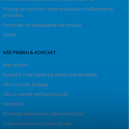
Postup pri vytknutí vady produktu a Reklamačný
protokol
Formulár na odstúpenie od zmluvu
GDPR
NÁŠ PRÍBEH & KONTAKT
Náš príbeh
Kysucký Trail Guide by Vlado & KostraBike
Ako to u nás funguje
Ako si vybrať veľkosť bicykla
Kontakty
Povinná i nepovinná výbava bicykla
11 dôvodov prečo si vybrať nás