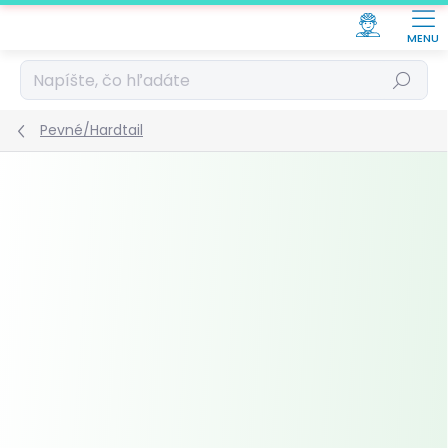
Prejsť
na
obsah
Hľadať
Pevné/Hardtail