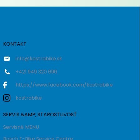
Z
á
p
ä
t
i
KONTAKT
e
info
@
kostrabike.sk
+421 949 320 696
https://www.facebook.com/kostrabike
kostrabike
SERVIS &AMP; STAROSTLIVOSŤ
Servisné MENU
Bosch E-Bike Service Centre