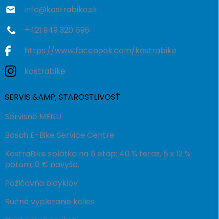
info
@
kostrabike.sk
+421 949 320 696
https://www.facebook.com/kostrabike
kostrabike
SERVIS &AMP; STAROSTLIVOSŤ
Servisné MENU
Bosch E-Bike Service Centre
KostraBike splátka na 6 etáp: 40 % teraz, 5 x 12 %
potom, 0 € navyše.
Požičovňa bicyklov
Ručné vypletanie kolies