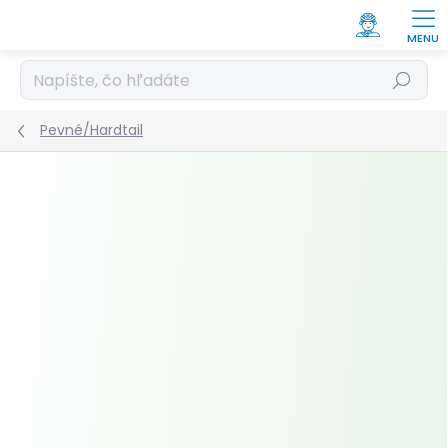
Prejsť
na
obsah
Hľadať
Pevné/Hardtail