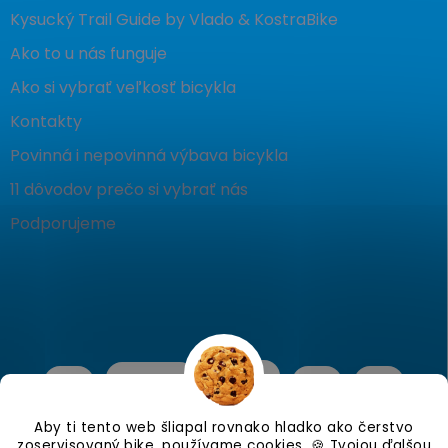
Kysucký Trail Guide by Vlado & KostraBike
Ako to u nás funguje
Ako si vybrať veľkosť bicykla
Kontakty
Povinná i nepovinná výbava bicykla
11 dôvodov prečo si vybrať nás
Podporujeme
Aby ti tento web šliapal rovnako hladko ako čerstvo
zoservisovaný bike, používame cookies. 🍪 Tvojou ďalšou