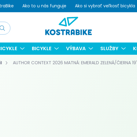
traBike
Ako to u nás funguje
Ako si vybrať veľkosť bicykla
adať
ICYKLE
BICYKLE
VÝBAVA
SLUŽBY
K
l
AUTHOR CONTEXT 2026 MATNÁ: EMERALD ZELENÁ/ČIERNA 19"