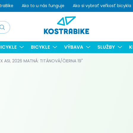
traBike
Ako to u nás funguje
Ako si vybrať veľkosť bicykla
adať
ICYKLE
BICYKLE
VÝBAVA
SLUŽBY
K
 ASL 2026 MATNÁ: TITÁNOVÁ/ČIERNA 19"