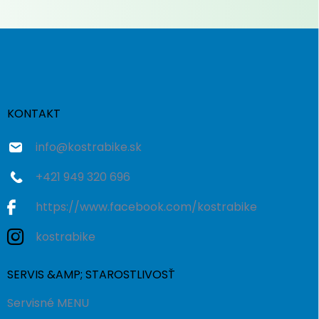
Z
á
p
ä
t
i
KONTAKT
e
info
@
kostrabike.sk
+421 949 320 696
https://www.facebook.com/kostrabike
kostrabike
SERVIS &AMP; STAROSTLIVOSŤ
Servisné MENU