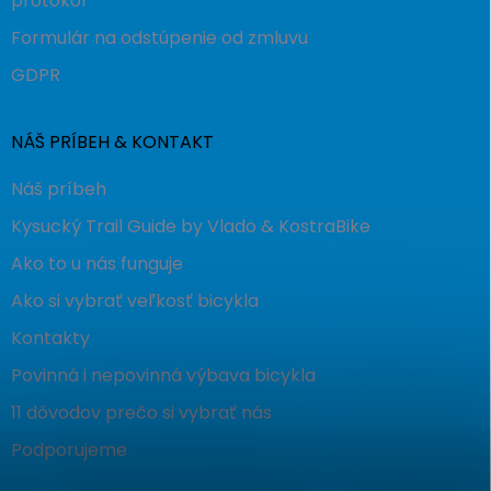
protokol
Formulár na odstúpenie od zmluvu
GDPR
NÁŠ PRÍBEH & KONTAKT
Náš príbeh
Kysucký Trail Guide by Vlado & KostraBike
Ako to u nás funguje
Ako si vybrať veľkosť bicykla
Kontakty
Povinná i nepovinná výbava bicykla
11 dôvodov prečo si vybrať nás
Podporujeme