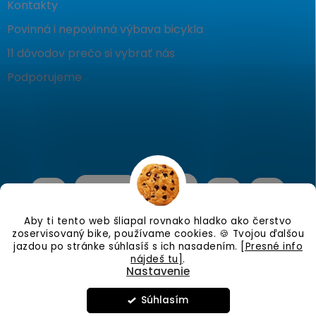
Kontakty
Povinná i nepovinná výbava bicykla
11 dôvodov prečo si vybrať nás
Podporujeme
Aby ti tento web šliapal rovnako hladko ako čerstvo
zoservisovaný bike, používame cookies. 🍪 Tvojou ďalšou
jazdou po stránke súhlasíš s ich nasadením.
[Presné info
nájdeš tu]
.
Nastavenie
Copyright 2026
KostraBike
. Všetky práva vyhradené.
Upraviť
nastavenie cookies
Súhlasím