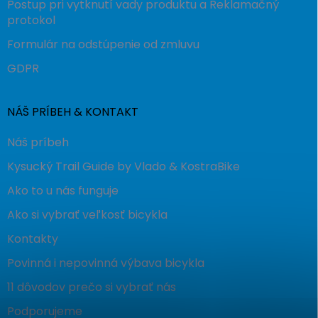
Postup pri vytknutí vady produktu a Reklamačný
protokol
Formulár na odstúpenie od zmluvu
GDPR
NÁŠ PRÍBEH & KONTAKT
Náš príbeh
Kysucký Trail Guide by Vlado & KostraBike
Ako to u nás funguje
Ako si vybrať veľkosť bicykla
Kontakty
Povinná i nepovinná výbava bicykla
11 dôvodov prečo si vybrať nás
Podporujeme