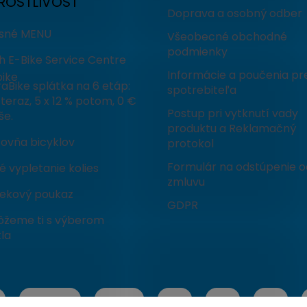
ROSTLIVOSŤ
Doprava a osobný odber
isné MENU
Všeobecné obchodné
podmienky
h E-Bike Service Centre
Informácie a poučenia pr
ike
aBike splátka na 6 etáp:
spotrebiteľa
teraz, 5 x 12 % potom, 0 €
Postup pri vytknutí vady
še.
produktu a Reklamačný
čovňa bicyklov
protokol
Formulár na odstúpenie o
 vypletanie kolies
zmluvu
ekový poukaz
GDPR
žeme ti s výberom
la