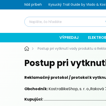
Prejsť
Náš príbeh
Kysucký Trail Guide by Vlado & Kos
na
obsah
Hľ
VÝPREDAJ
ELEKTROB
Domov
Postup pri vytknutí vady produktu a Rek
Postup pri vytknu
Reklamačný protokol / protokol k vytknutiu vady
Obchodník:
KostraBikeShop, s. r. o.,Raková
Kupujúci:
.......................................................................................