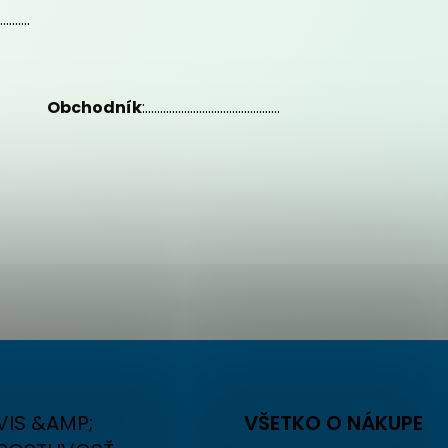
..........
..........
Obchodník
:.............................................
VIS &AMP;
VŠETKO O NÁKUPE