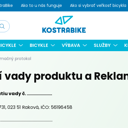
traBike
Ako to u nás funguje
Ako si vybrať veľkosť bicykla
adať
ICYKLE
BICYKLE
VÝBAVA
SLUŽBY
K
lamačný protokol
tí vady produktu a Rekl
 č. ......................
 731, 023 51 Raková, IČO: 56196458
..............................................................