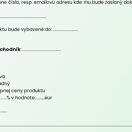
ne číslo, resp. emailovú adresu kde mu bude zaslaný do
.............................................
ybavené do: ............................
chodník
:.............................................
va
adný
nej ceny produktu
% v hodnote...........eur
....
.....................................................................................................................................................