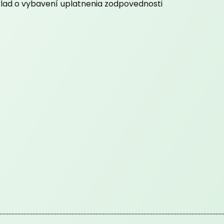
klad o vybavení uplatnenia zodpovednosti
.....................................................................................................................................................