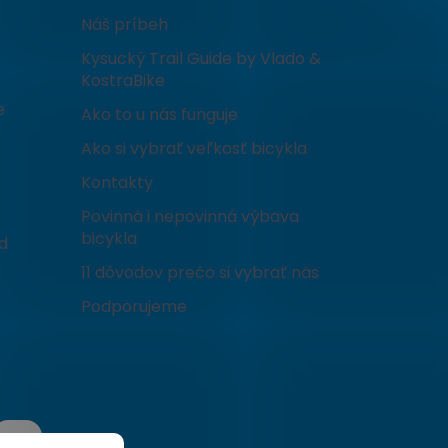
Náš príbeh
Kysucký Trail Guide by Vlado &
KostraBike
e
Ako to u nás funguje
Ako si vybrať veľkosť bicykla
Kontakty
Povinná i nepovinná výbava
bicykla
d
11 dôvodov prečo si vybrať nás
Podporujeme