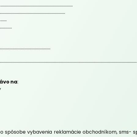
...............................................................................
.......................................................................
........
.............
.......................................................
.....................................................................................................................................................
rávo na
:
y
 o spôsobe vybavenia reklamácie obchodníkom, sms- spr