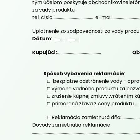
tým účelom poskytuje obchodníkovi telefón
za vady produktu.
tel. číslo:.......................................... e-mail:.....................................
Uplatnenie zo zodpovednosti za vady produktu bude v
Dátum
: ...........................
Kupujúci:
...............................................
Ob
Spôsob vybavenia reklamácie
:
□ bezplatne odstránenie vady - opra
□ výmena vadného produktu za bezv
□ zrušenie kúpnej zmluvy ,vrátením kúp
□ primeraná zľava z ceny produktu..............
□ Reklamácia zamietnutá dňa: .......................
Dôvody zamietnutia reklamácie
...................................................................................................................