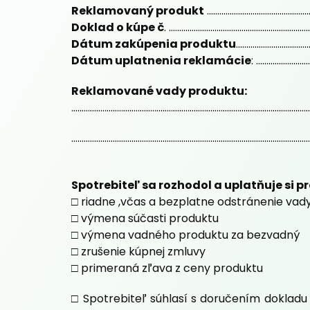
Reklamovaný produkt
..................................................
Doklad o kúpe č
. ....................................................................
Dátum zakúpenia produktu
...................................
Dátum uplatnenia reklamácie
: ..........................
Reklamované vady produktu:
...................................................................................................................
...................................................................................................................
Spotrebiteľ sa rozhodol a uplatňuje si p
□ riadne ,včas a bezplatne odstránenie vad
□ výmena súčasti produktu
□ výmena vadného produktu za bezvadný
□ zrušenie kúpnej zmluvy
□ primeraná zľava z ceny produktu
□ Spotrebiteľ súhlasí s doručením dokladu