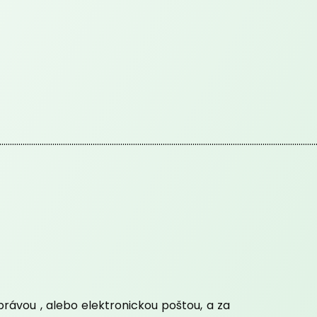
.....................................................................................................................................................
ávou , alebo elektronickou poštou, a za